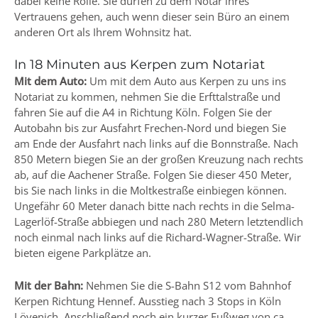
dabei keine Rolle. Sie dürfen zu dem Notar ihres
Vertrauens gehen, auch wenn dieser sein Büro an einem
anderen Ort als Ihrem Wohnsitz hat.
In 18 Minuten aus Kerpen zum Notariat
Mit dem Auto:
Um mit dem Auto aus Kerpen zu uns ins
Notariat zu kommen, nehmen Sie die Erfttalstraße und
fahren Sie auf die A4 in Richtung Köln. Folgen Sie der
Autobahn bis zur Ausfahrt
Frechen
-Nord und biegen Sie
am Ende der Ausfahrt nach links auf die Bonnstraße. Nach
850 Metern biegen Sie an der großen Kreuzung nach rechts
ab, auf die Aachener Straße. Folgen Sie dieser 450 Meter,
bis Sie nach links in die Moltkestraße einbiegen können.
Ungefähr 60 Meter danach bitte nach rechts in die Selma-
Lagerlöf-Straße abbiegen und nach 280 Metern letztendlich
noch einmal nach links auf die Richard-Wagner-Straße. Wir
bieten eigene Parkplätze an.
Mit der Bahn:
Nehmen Sie die S-Bahn S12 vom Bahnhof
Kerpen Richtung Hennef. Ausstieg nach 3 Stops in Köln
Lövenich. Anschließend noch ein kurzer Fußweg von ca.